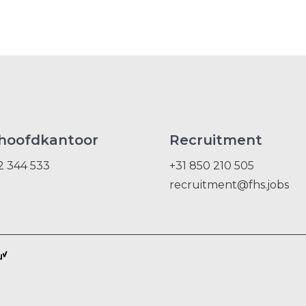
hoofdkantoor
Recruitment
2 344 533
+31 850 210 505
recruitment@fhs.jobs