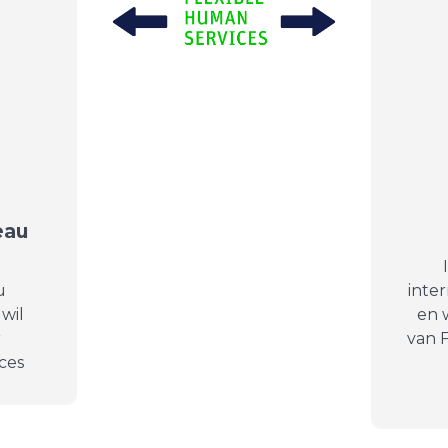
eau
u
inte
wil
en 
r
van 
ces