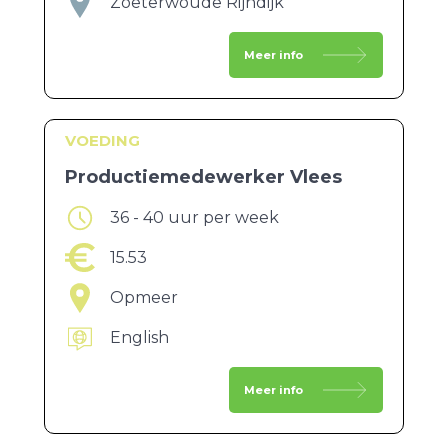
Zoeterwoude Rijndijk
Meer info
VOEDING
Productiemedewerker Vlees
36 - 40 uur per week
15.53
Opmeer
English
Meer info