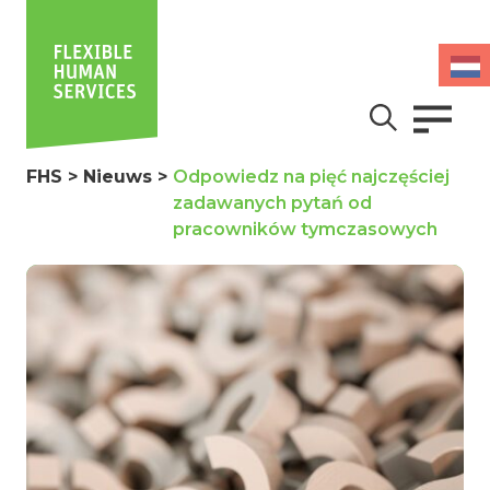
FHS
>
Nieuws
>
Odpowiedz na pięć najczęściej
zadawanych pytań od
pracowników tymczasowych