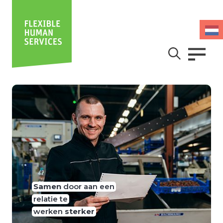
Samen
door aan een
relatie te
werken
sterker