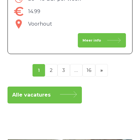
14.99
Voorhout
Meer info
1
2
3
…
16
»
Alle vacatures